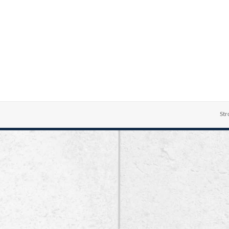
Strona główna
»
Galeria
»
dav
Str